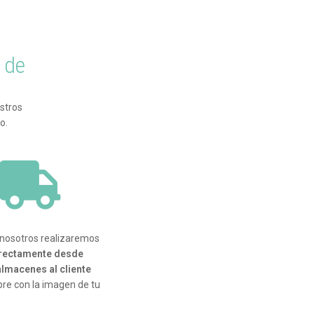
 de
stros
o.
 nosotros realizaremos
irectamente desde
lmacenes al cliente
pre con la imagen de tu