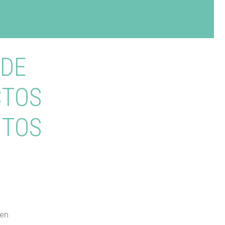
 DE
CTOS
NTOS
 en