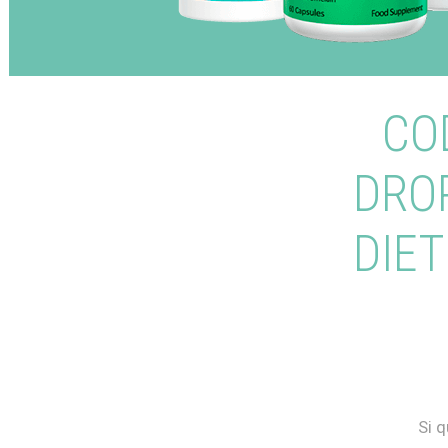
CO
DRO
DIE
Si 