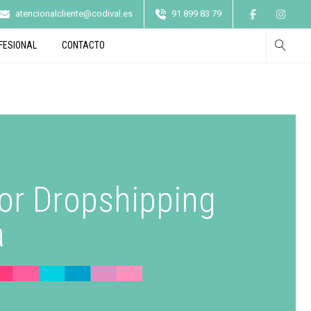
atencionalcliente@codival.es
91 899 83 79
FESIONAL
CONTACTO
or Dropshipping
a