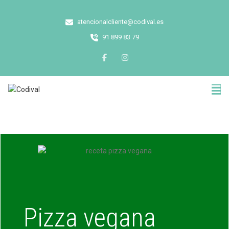
atencionalcliente@codival.es
91 899 83 79
Pizza vegana