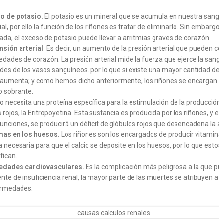
o de potasio.
El potasio es un mineral que se acumula en nuestra sangr
ial, por ello la función de los riñones es tratar de eliminarlo. Sin embargo
tada, el exceso de potasio puede llevar a arritmias graves de corazón.
nsión arterial.
Es decir, un aumento de la presión arterial que pueden c
dades de corazón. La presión arterial mide la fuerza que ejerce la san
des de los vasos sanguíneos, por lo que si existe una mayor cantidad de 
 aumenta; y como hemos dicho anteriormente, los riñones se encargan 
do sobrante.
o necesita una proteína específica para la estimulación de la producción
 rojos, la Eritropoyetina. Esta sustancia es producida por los riñones, y 
funciones, se producirá un déficit de glóbulos rojos que desencadena la
as en los huesos.
Los riñones son los encargados de producir vitamina
 necesaria para que el calcio se deposite en los huesos, por lo que esto
fican.
edades cardiovasculares.
Es la complicación más peligrosa a la que 
nte de insuficiencia renal, la mayor parte de las muertes se atribuyen a
ermedades.