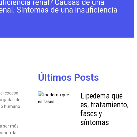
uficiencia renal? Causas de una
renal. Síntomas de una insuficiencia
Últimos Posts
 el exceso
Lipedema qué
cargadas de
es, tratamiento,
erpo humano
fases y
síntomas
ra ser más
staría:
la