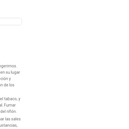
ingerimos.
en su lugar
ción y
n de los
el tabaco, y
al. Fumar
del riñón.
ar las sales
ustancias,