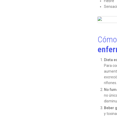
Fiebre
Sensació
Cómo 
enfer
Dieta e
Para co
aumenta
excreci
riñones.
No fum
no únic
disminuy
Beber 
y toxina