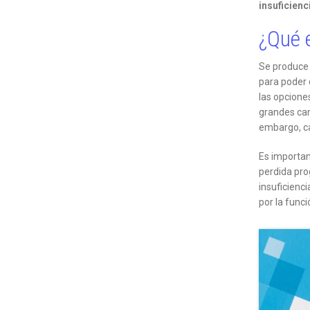
insuficienc
¿Qué 
Se produce 
para poder 
las opcione
grandes camb
embargo, ca
Es importan
perdida prog
insuficienc
por la funci