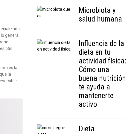
Microbiota y
salud humana
pecializado
lo general,
Influencia de la
upone
es. Sin
dieta en tu
actividad física:
mera es la
Cómo una
que la
buena nutrición
eversible
te ayuda a
mantenerte
activo
Dieta