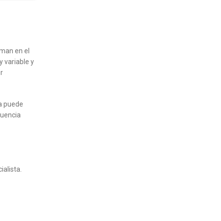
rman en el
 variable y
r
za puede
cuencia
alista.