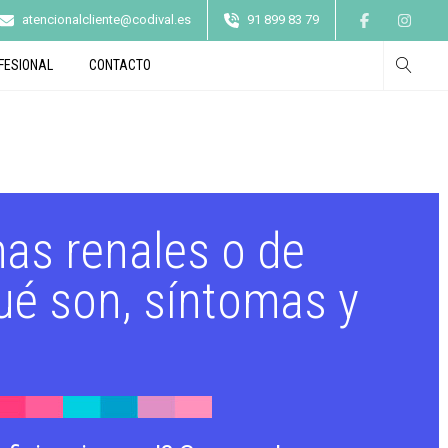
atencionalcliente@codival.es
91 899 83 79
FESIONAL
CONTACTO
as renales o de
qué son, síntomas y