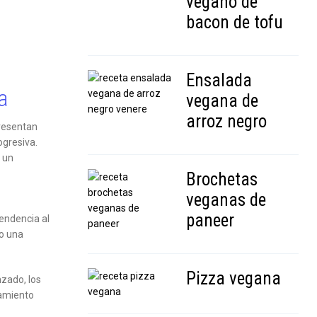
vegano de
bacon de tofu
Ensalada
a
vegana de
arroz negro
presentan
gresiva.
 un
Brochetas
veganas de
paneer
tendencia al
o una
Pizza vegana
zado, los
tamiento