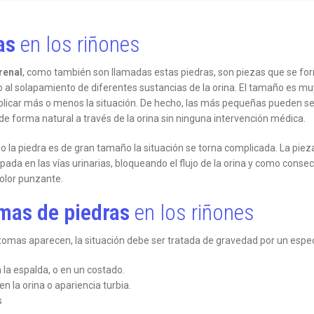
as
en los riñones
renal
, como también son llamadas estas piedras, son piezas que se fo
o al solapamiento de diferentes sustancias de la orina. El tamaño es muy
icar más o menos la situación. De hecho, las más pequeñas pueden se
de forma natural a través de la orina sin ninguna intervención médica.
o la piedra es de gran tamaño la situación se torna complicada. La pie
pada en las vías urinarias, bloqueando el flujo de la orina y como conse
olor punzante.
mas de piedras
en los riñones
ntomas aparecen, la situación debe ser tratada de gravedad por un especi
 la espalda, o en un costado.
n la orina o apariencia turbia.
s