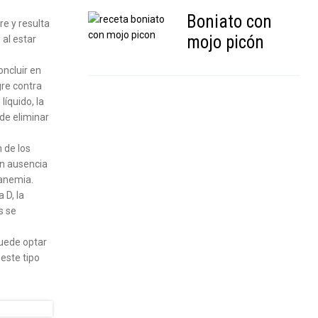
Boniato con
e y resulta
mojo picón
 al estar
oncluir en
gre contra
líquido, la
de eliminar
 de los
en ausencia
 anemia.
 D, la
s se
puede optar
 este tipo