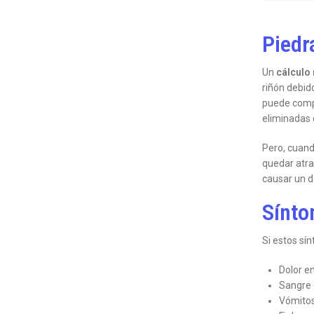
Piedr
Un
cálculo 
riñón debid
puede compl
eliminadas 
Pero, cuand
quedar atra
causar un d
Sínto
Si estos sí
Dolor en
Sangre e
Vómito