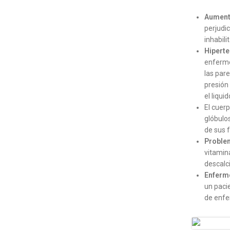
Aument
perjudic
inhabili
Hiperte
enferme
las pare
presión
el liqui
El cuerp
glóbulos
de sus 
Problem
vitamina
descalci
Enferm
un pacie
de enf