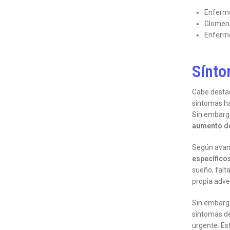
Enferme
Glomerul
Enferme
Sínt
Cabe destac
síntomas ha
Sin embargo
aumento del
Según avanz
específico
sueño, falt
propia adve
Sin embargo
síntomas de
urgente. Es