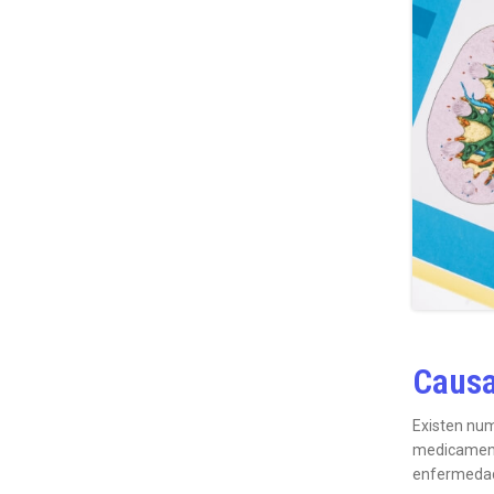
Caus
Existen num
medicamento
enfermeda