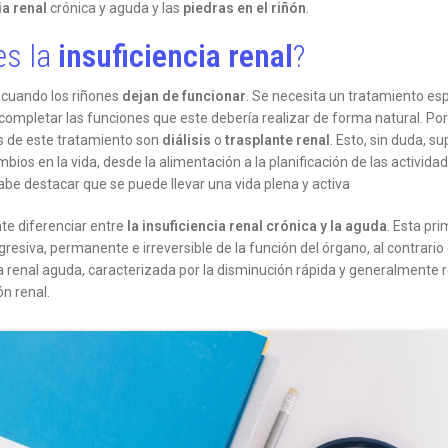
ia renal
crónica y aguda y las
piedras en el riñón
.
es la
insuficiencia renal
?
cuando los riñones
dejan de funcionar
. Se necesita un tratamiento es
completar las funciones que este debería realizar de forma natural. Por 
s de este tratamiento son
diálisis
o
trasplante renal
. Esto, sin duda, s
ios en la vida, desde la alimentación a la planificación de las actividad
be destacar que se puede llevar una vida plena y activa
te diferenciar entre
la insuficiencia renal crónica y la aguda
. Esta pri
resiva, permanente e irreversible de la función del órgano, al contrario 
ia renal aguda, caracterizada por la disminución rápida y generalmente r
ón renal.