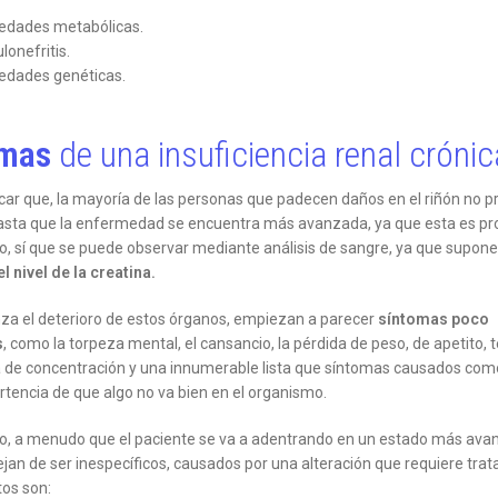
dades metabólicas.
onefritis.
dades genéticas.
omas
de una insuficiencia renal crónic
ar que, la mayoría de las personas que padecen daños en el riñón no 
sta que la enfermedad se encuentra más avanzada, ya que esta es pro
, sí que se puede observar mediante análisis de sangre, ya que supone
 nivel de la creatina.
a el deterioro de estos órganos, empiezan a parecer
síntomas poco
s
, como la torpeza mental, el cansancio, la pérdida de peso, de apetito, 
a de concentración y una innumerable lista que síntomas causados com
rtencia de que algo no va bien en el organismo.
, a menudo que el paciente se va a adentrando en un estado más avan
jan de ser inespecíficos, causados por una alteración que requiere tra
tos son: