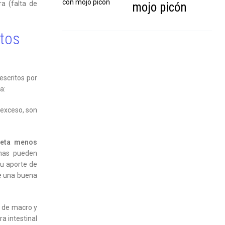
ra (falta de
mojo picón
tos
escritos por
a:
 exceso, son
ieta menos
inas pueden
su aporte de
e una buena
e de macro y
a intestinal