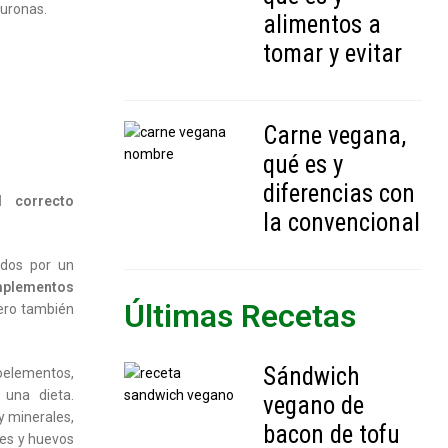
euronas.
alimentos a
tomar y evitar
Carne vegana,
qué es y
diferencias con
l correcto
la convencional
ados por un
plementos
Últimas Recetas
ero también
Sándwich
oelementos,
una dieta.
vegano de
y minerales,
bacon de tofu
nes y huevos