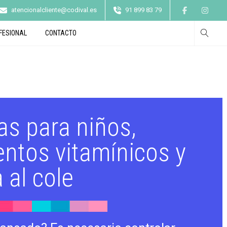
atencionalcliente@codival.es
91 899 83 79
FESIONAL
CONTACTO
as para niños,
ntos vitamínicos y
a al cole