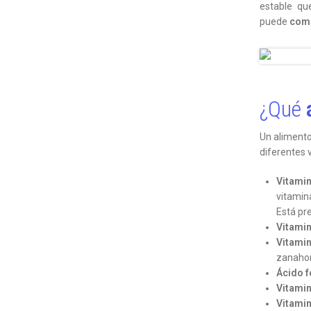
estable qu
puede
comp
¿Qué
Un alimento
diferentes 
Vitamin
vitamina
Está pre
Vitamin
Vitamin
zanahor
Ácido f
Vitamin
Vitami