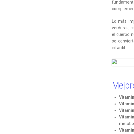
fundamenta
complement
Lo más imp
verduras, c
el cuerpo n
se convier
infantil.
Mejo
Vitamin
Vitami
Vitamin
Vitamin
metabol
Vitamin