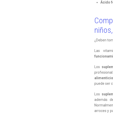
Ácido f
Compl
niños
¿Deben tom
Las vita
funcionami
Los
suplem
profesiona
alimentici
puede ser 
Los
suplem
además de
Normalmente
arroces y p