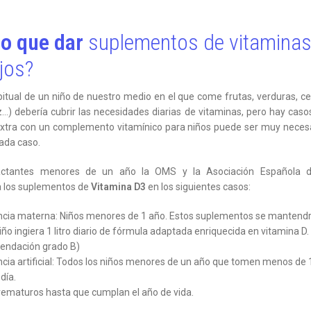
o que dar
suplementos de vitaminas
jos?
bitual de un niño de nuestro medio en el que come frutas, verduras, ce
z…) debería cubrir las necesidades diarias de vitaminas, pero hay caso
xtra con un complemento vitamínico para niños puede ser muy necesar
cada caso.
actantes menores de un año la OMS y la Asociación Española d
 los suplementos de
Vitamina D3
en los siguientes casos:
ancia materna: Niños menores de 1 año. Estos suplementos se mantend
iño ingiera 1 litro diario de fórmula adaptada enriquecida en vitamina D.
ndación grado B)
ncia artificial: Todos los niños menores de un año que tomen menos de 1
 día.
rematuros hasta que cumplan el año de vida.