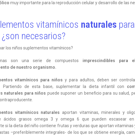
ólico
muy importante para la reproducción celular y desarrollo de las n
ementos vitamínicos
naturales
para
, ¿son necesarios?
ar los niños suplementos vitamínicos?
minas son una serie de compuestos
imprescindibles para e
ento de nuestro organismo
.
entos vitamínicos para niños
y para adultos, deben ser control
l. Partiendo de esta base, suplementar la dieta infantil con
com
os naturales para niños
puede suponer un beneficio para su salud, p
contraproducente.
entos vitamínicos naturales
aportan vitaminas, minerales y olig
 ácidos grasos omega 3 y omega 6 que pueden escasear en 
 si la dieta del niño contiene frutas y verduras que aportan vitaminas 
astas –preferiblemente integrales- de los que se obtiene energía, car