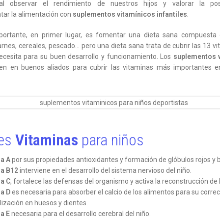
l observar el rendimiento de nuestros hijos y valorar la pos
ar la alimentación con
suplementos vitamínicos infantiles
.
ortante, en primer lugar, es fomentar una dieta sana compuesta 
arnes, cereales, pescado… pero una dieta sana trata de cubrir las 13 v
ecesita para su buen desarrollo y funcionamiento. Los
suplementos 
ten en buenos aliados para cubrir las vitaminas más importantes e
res
Vitaminas
para niños
a A
por sus propiedades antioxidantes y formación de glóbulos rojos y 
na B12
interviene en el desarrollo del sistema nervioso del niño.
a C
, fortalece las defensas del organismo y activa la reconstrucción de l
a D
es necesaria para absorber el calcio de los alimentos para su corre
ización en huesos y dientes.
a E
necesaria para el desarrollo cerebral del niño.