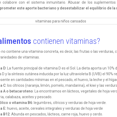
e colabore con el sistema inmunitario. Abusar de los suplementos 
rometer este aporte bacteriano y desestabilizar el equilibrio de la
alimentos
contienen vitaminas?
 no contiene una vitamina concreta, es decir, las frutas o las verduras, 
variedades de vitaminas.
a D
: La fuente principal de vitamina D es el Sol. La dieta aporta un 10% d
 D y la síntesis cutánea inducida por la luz ultravioleta B (UVB) el 90% r
sente en cantidades mínimas en el pescado, el huevo, la leche y el híga
a C
: los cítricos (naranja, limón, pomelo, mandarina), el kiwi y las verdur
a A o betacaroteno
: La encontramos en lácteos, vegetales de hoja ver
ia, calabaza, aceites y pescado.
ólico o vitamina B6
: legumbres, cítricos y verduras de hoja verde.
a E:
huevo, aceite, cereales integrales y verduras de hoja verde
na B12
: Abunda en pescados, lácteos, carne roja, huevo y cerdo.