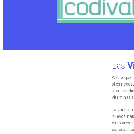
Las
V
Ahora que 
si es neces
a su rendi
vitaminas s
La vuelta a
nuevos háb
escolares.
especializa