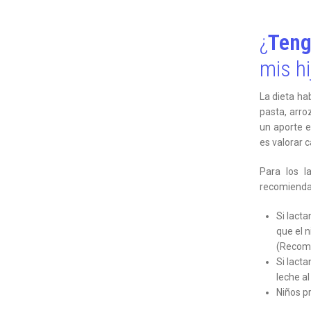
¿
Teng
mis hi
La dieta ha
pasta, arro
un aporte e
es valorar 
Para los l
recomienda
Si lact
que el n
(Recome
Si lacta
leche al
Niños p