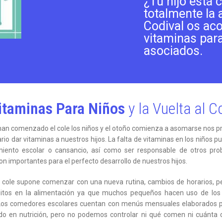
¿Tu hijo está 
totalmente la a
Codival os ac
vitaminas par
asociados.
itaminas Para Niños
y la Vuelta al C
han comenzado el cole los niños y el otoño comienza a asomarse nos 
ario dar vitaminas a nuestros hijos. La falta de vitaminas en los niños p
miento escolar o cansancio, así como ser responsable de otros pro
on importantes para el perfecto desarrollo de nuestros hijos.
l cole supone comenzar con una nueva rutina, cambios de horarios, 
itos en la alimentación ya que muchos pequeños hacen uso de lo
 Los comedores escolares cuentan con menús mensuales elaborados p
do en nutrición, pero no podemos controlar ni qué comen ni cuánta 