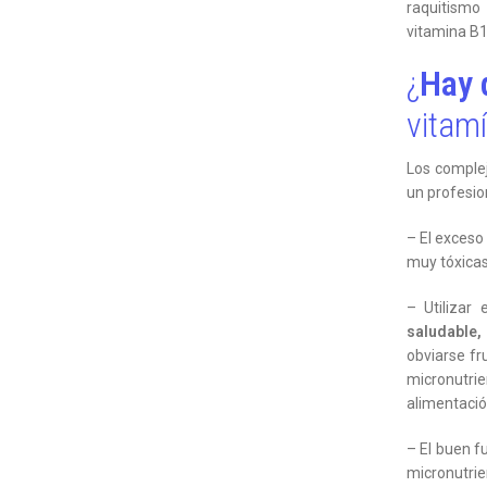
raquitismo 
vitamina B1
¿
Hay 
vitam
Los complej
un profesio
– El exceso
muy tóxicas 
– Utilizar
saludable,
obviarse fr
micronutri
alimentació
– El buen f
micronutrie