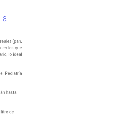
 a
reales (pan,
s en los que
io, lo ideal
e Pediatría
rán hasta
litro de