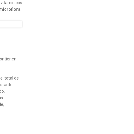
vitamínicos
 microflora
.
contienen
el total de
estante.
do.
as
de,