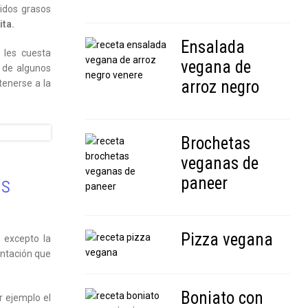
idos grasos
ita
.
Ensalada
 les cuesta
vegana de
a de algunos
arroz negro
tenerse a la
Brochetas
veganas de
os
paneer
Pizza vegana
 excepto la
entación que
Boniato con
r ejemplo el