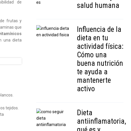
ibilidad de
salud humana
de frutas y
itaminas que
Influencia de la
vitamínicos
dieta en tu
n una dieta
actividad física:
Cómo una
buena nutrición
te ayuda a
mantenerte
activo
blancos.
os tejidos.
Dieta
cta
antiinflamatoria,
qué es y