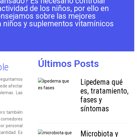
cansado? Es necesario controlar
ctividad de los niños, por ello en
onsejamos sobre las mejores
a niños y suplementos vitamínicos
Últimos Posts
ole
preguntamos
Lipedema qué
uede afectar
es, tratamiento,
blemas. Las
fases y
síntomas
pero también
s comedores
or personal
Microbiota y
cantidad. Es