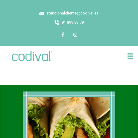
atencionalcliente@codival.es
91 899 83 79